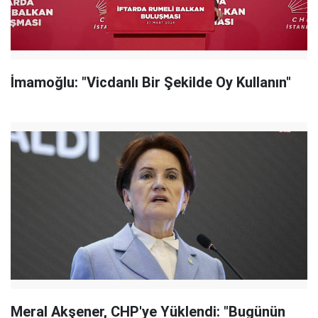
İmamoğlu: "Vicdanlı Bir Şekilde Oy Kullanın"
Meral Akşener, CHP'ye Yüklendi: "Bugünün