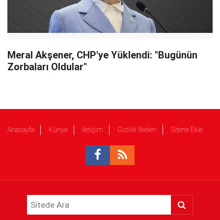
Meral Akşener, CHP'ye Yüklendi: "Bugünün
Zorbaları Oldular"
Anasayfa
Künye
İletişim
Gizlilik İlkeleri
Sitene Ekle