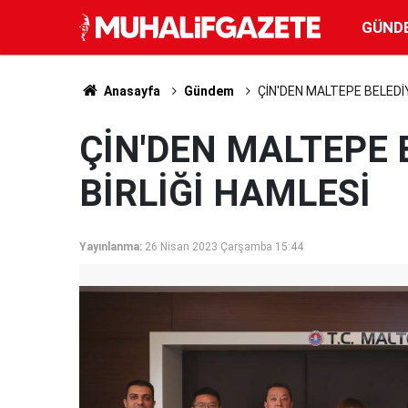
GÜND
Anasayfa
Gündem
ÇİN'DEN MALTEPE BELEDİYE
ÇİN'DEN MALTEPE B
BİRLİĞİ HAMLESİ
Yayınlanma:
26 Nisan 2023 Çarşamba 15:44