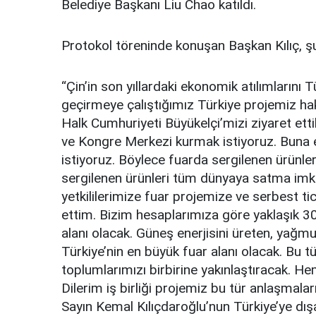
Belediye Başkanı Liu Chao katıldı.
Protokol töreninde konuşan Başkan Kılıç, şu
“Çin’in son yıllardaki ekonomik atılımlarını
geçirmeye çalıştığımız Türkiye projemiz hak
Halk Cumhuriyeti Büyükelçi’mizi ziyaret etti
ve Kongre Merkezi kurmak istiyoruz. Buna e
istiyoruz. Böylece fuarda sergilenen ürünle
sergilenen ürünleri tüm dünyaya satma imk
yetkililerimize fuar projemize ve serbest tic
ettim. Bizim hesaplarımıza göre yaklaşık 300
alanı olacak. Güneş enerjisini üreten, yağm
Türkiye’nin en büyük fuar alanı olacak. Bu tü
toplumlarımızı birbirine yakınlaştıracak. Hem
Dilerim iş birliği projemiz bu tür anlaşma
Sayın Kemal Kılıçdaroğlu’nun Türkiye’ye dı