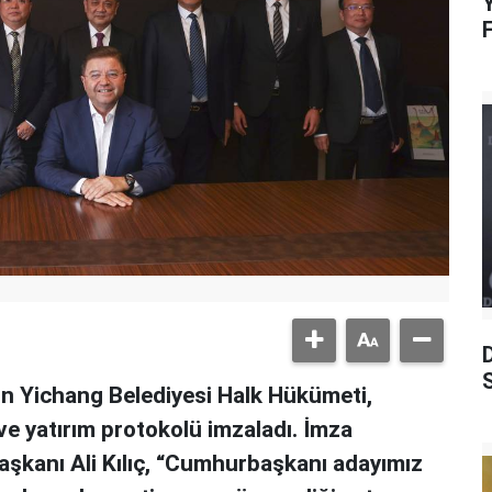
Y
S
’in Yichang Belediyesi Halk Hükümeti,
ve yatırım protokolü imzaladı. İmza
şkanı Ali Kılıç, “Cumhurbaşkanı adayımız