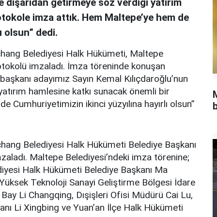
e dışarıdan getirmeye söz verdiği yatırım
otokole imza attık. Hem Maltepe’ye hem de
ı olsun” dedi.
Yichang Belediyesi Halk Hükümeti, Maltepe
rotokolü imzaladı. İmza töreninde konuşan
rbaşkanı adayımız Sayın Kemal Kılıçdaroğlu’nun
yatırım hamlesine katkı sunacak önemli bir
 Cumhuriyetimizin ikinci yüzyılına hayırlı olsun”
b
Yichang Belediyesi Halk Hükümeti Belediye Başkanı
zaladı. Maltepe Belediyesi’ndeki imza törenine;
lediyesi Halk Hükümeti Belediye Başkanı Ma
Yüksek Teknoloji Sanayi Geliştirme Bölgesi İdare
 Bay Li Changqing, Dışişleri Ofisi Müdürü Cai Lu,
anı Li Xingbing ve Yuan’an İlçe Halk Hükümeti