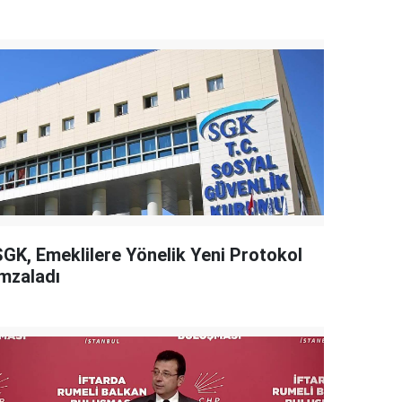
SGK, Emeklilere Yönelik Yeni Protokol
İmzaladı