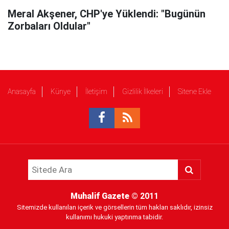
Meral Akşener, CHP'ye Yüklendi: "Bugünün
Zorbaları Oldular"
Anasayfa
Künye
İletişim
Gizlilik İlkeleri
Sitene Ekle
Muhalif Gazete
© 2011
Sitemizde kullanılan içerik ve görsellerin tüm hakları saklıdır, izinsiz
kullanımı hukuki yaptırıma tabidir.