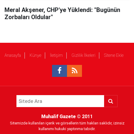
Meral Akşener, CHP'ye Yüklendi: "Bugünün
Zorbaları Oldular"
Anasayfa
Künye
İletişim
Gizlilik İlkeleri
Sitene Ekle
Muhalif Gazete
© 2011
Sitemizde kullanılan içerik ve görsellerin tüm hakları saklıdır, izinsiz
kullanımı hukuki yaptırıma tabidir.