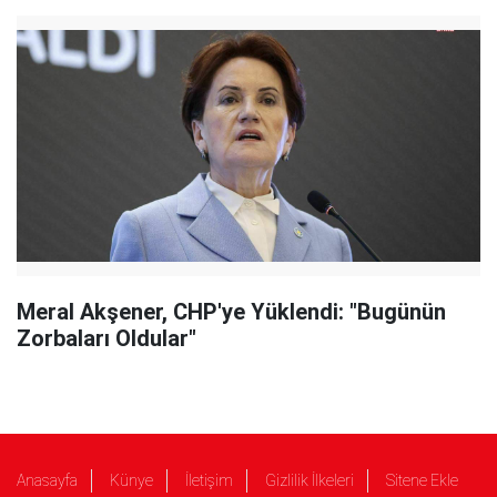
Meral Akşener, CHP'ye Yüklendi: "Bugünün
Zorbaları Oldular"
Anasayfa
Künye
İletişim
Gizlilik İlkeleri
Sitene Ekle