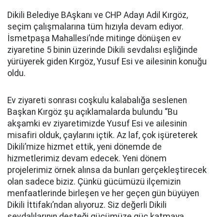
Dikili Belediye BAşkanı ve CHP Adayı Adil Kırgöz,
seçim çalışmalarına tüm hızıyla devam ediyor.
İsmetpaşa Mahallesi’nde mitinge dönüşen ev
ziyaretine 5 binin üzerinde Dikili sevdalısı eşliğinde
yürüyerek giden Kırgöz, Yusuf Esi ve ailesinin konuğu
oldu.
Ev ziyareti sonrası coşkulu kalabalığa seslenen
Başkan Kırgöz şu açıklamalarda bulundu “Bu
akşamki ev ziyaretimizde Yusuf Esi ve ailesinin
misafiri olduk, çaylarını içtik. Az laf, çok işüreterek
Dikili’mize hizmet ettik, yeni dönemde de
hizmetlerimiz devam edecek. Yeni dönem
projelerimiz örnek alınsa da bunları gerçekleştirecek
olan sadece biziz. Çünkü gücümüzü ilçemizin
menfaatlerinde birleşen ve her geçen gün büyüyen
Dikili İttifakı’ndan alıyoruz. Siz değerli Dikili
sevdalılarının desteği gücümüze güç katmaya