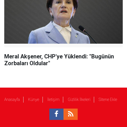
Meral Akşener, CHP'ye Yüklendi: "Bugünün
Zorbaları Oldular"
Anasayfa
Künye
İletişim
Gizlilik İlkeleri
Sitene Ekle