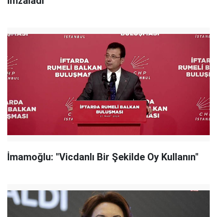
İmzaladı
İmamoğlu: "Vicdanlı Bir Şekilde Oy Kullanın"