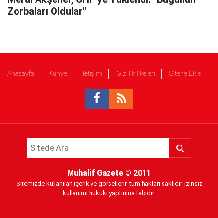
Zorbaları Oldular"
Anasayfa
Künye
İletişim
Gizlilik İlkeleri
Sitene Ekle
Muhalif Gazete
© 2011
Sitemizde kullanılan içerik ve görsellerin tüm hakları saklıdır, izinsiz
kullanımı hukuki yaptırıma tabidir.