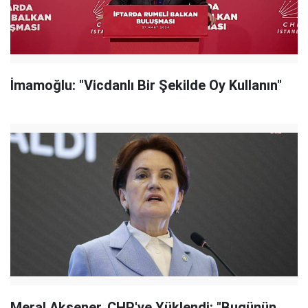
İmamoğlu: "Vicdanlı Bir Şekilde Oy Kullanın"
Meral Akşener, CHP'ye Yüklendi: "Bugünün