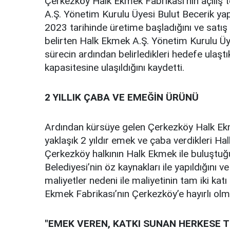
Çerkezköy Halk Ekmek Fabrikası’nın açılış
A.Ş. Yönetim Kurulu Üyesi Bulut Becerik ya
2023 tarihinde üretime başladığını ve satış
belirten Halk Ekmek A.Ş. Yönetim Kurulu Üyes
sürecin ardından belirledikleri hedefe ulaş
kapasitesine ulaşıldığını kaydetti.
2 YILLIK ÇABA VE EMEĞİN ÜRÜNÜ
Ardından kürsüye gelen Çerkezköy Halk E
yaklaşık 2 yıldır emek ve çaba verdikleri Ha
Çerkezköy halkının Halk Ekmek ile buluştuğ
Belediyesi’nin öz kaynakları ile yapıldığını
maliyetler nedeni ile maliyetinin tam iki kat
Ekmek Fabrikası’nın Çerkezköy’e hayırlı olma
"EMEK VEREN, KATKI SUNAN HERKESE 