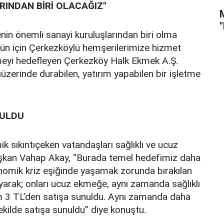
RINDAN BİRİ OLACAĞIZ"
in önemli sanayi kuruluşlarından biri olma
ugün için Çerkezköylü hemşerilerimize hizmet
meyi hedefleyen Çerkezköy Halk Ekmek A.Ş.
ıüzerinde durabilen, yatırım yapabilen bir işletme
NULDU
k sıkıntıçeken vatandaşları sağlıklı ve ucuz
şkan Vahap Akay, “Burada temel hedefimiz daha
onomik kriz eşiğinde yaşamak zorunda bırakılan
yarak; onları ucuz ekmeğe, aynı zamanda sağlıklı
 3 TL’den satışa sunuldu. Aynı zamanda daha
ekilde satışa sunuldu” diye konuştu.