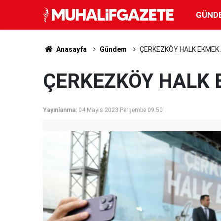
GÜND
Anasayfa
Gündem
ÇERKEZKÖY HALK EKMEK 
ÇERKEZKÖY HALK 
Yayınlanma:
04 Mayıs 2023 Perşembe 09:50