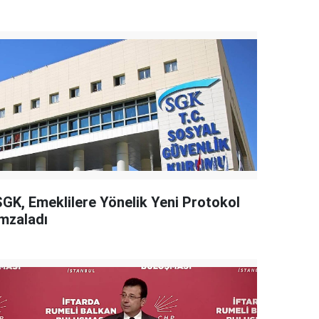
SGK, Emeklilere Yönelik Yeni Protokol
İmzaladı