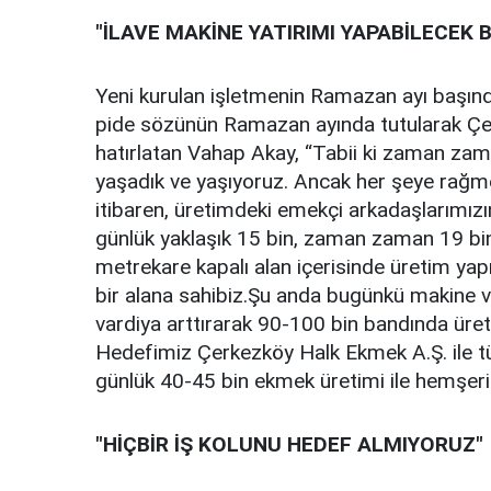
"İLAVE MAKİNE YATIRIMI YAPABİLECEK B
Yeni kurulan işletmenin Ramazan ayı başında
pide sözünün Ramazan ayında tutularak Çerk
hatırlatan Vahap Akay, “Tabii ki zaman zam
yaşadık ve yaşıyoruz. Ancak her şeye rağmen 
itibaren, üretimdeki emekçi arkadaşlarımızın
günlük yaklaşık 15 bin, zaman zaman 19 bin
metrekare kapalı alan içerisinde üretim yap
bir alana sahibiz.Şu anda bugünkü makine v
vardiya arttırarak 90-100 bin bandında üre
Hedefimiz Çerkezköy Halk Ekmek A.Ş. ile t
günlük 40-45 bin ekmek üretimi ile hemşeri
"HİÇBİR İŞ KOLUNU HEDEF ALMIYORUZ"