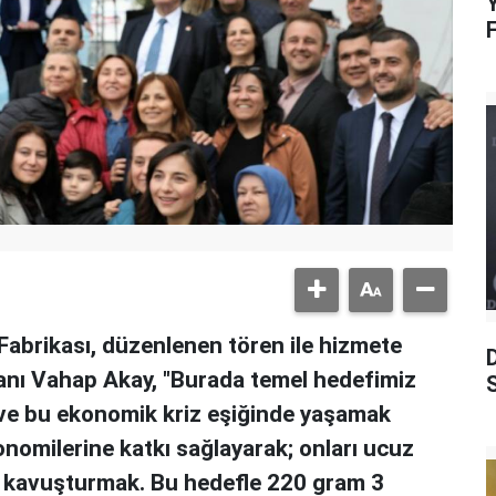
Y
Fabrikası, düzenlenen tören ile hizmete
anı Vahap Akay, "Burada temel hedefimiz
S
ı ve bu ekonomik kriz eşiğinde yaşamak
onomilerine katkı sağlayarak; onları ucuz
 kavuşturmak. Bu hedefle 220 gram 3