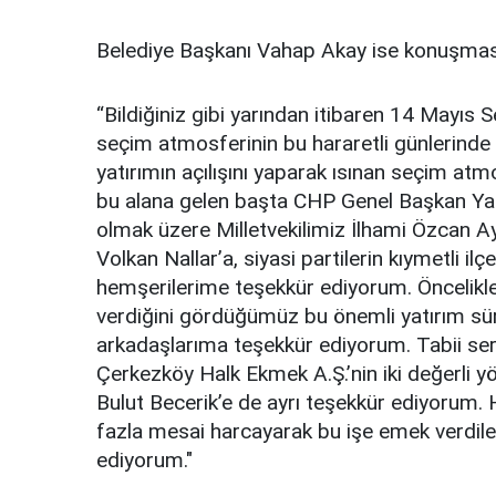
Belediye Başkanı Vahap Akay ise konuşması
“Bildiğiniz gibi yarından itibaren 14 Mayıs S
seçim atmosferinin bu hararetli günlerinde 
yatırımın açılışını yaparak ısınan seçim at
bu alana gelen başta CHP Genel Başkan Yar
olmak üzere Milletvekilimiz İlhami Özcan Ay
Volkan Nallar’a, siyasi partilerin kıymetli il
hemşerilerime teşekkür ediyorum. Öncelikle 
verdiğini gördüğümüz bu önemli yatırım sür
arkadaşlarıma teşekkür ediyorum. Tabii se
Çerkezköy Halk Ekmek A.Ş.’nin iki değerli y
Bulut Becerik’e de ayrı teşekkür ediyorum. 
fazla mesai harcayarak bu işe emek verdile
ediyorum."