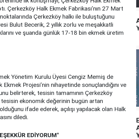
 töreninde ilk konuşmayı, Çerkezköy Halk Ekmek
ptı. Çerkezköy Halk Ekmek Fabrikası’nın 27 Mart
 noktalarında Çerkezköy halkı ile buluştuğunu
i Bulut Becerik, 2 yıllık zorlu ve meşakkatli
tıklarını ve şuanda günlük 17-18 bin ekmek üretim
kmek Yönetim Kurulu Üyesi Cengiz Memiş de
lk Ekmek Projesi’nin nihayetinde sonuçlandığını ve
unu belirterek, tesisin tamamının Çerkezköy
 ve tesisin ekonomik değerinin bugün artan
ı olduğunu ifade ederek, açılışı yapılacak olan Halk
sını diledi.
TEŞEKKÜR EDİYORUM"