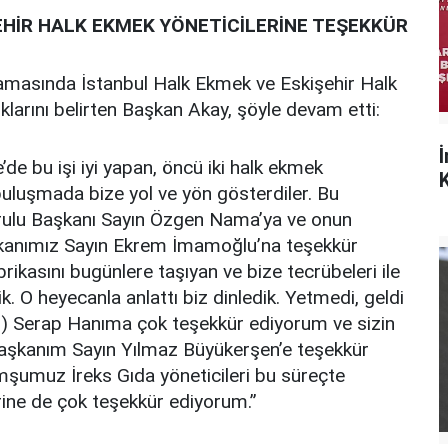
EHİR HALK EKMEK YÖNETİCİLERİNE TEŞEKKÜR
masında İstanbul Halk Ekmek ve Eskişehir Halk
klarını belirten Başkan Akay, şöyle devam etti:
e’de bu işi iyi yapan, öncü iki halk ekmek
K
l buluşmada bize yol ve yön gösterdiler. Bu
rulu Başkanı Sayın Özgen Nama’ya ve onun
şkanımız Sayın Ekrem İmamoğlu’na teşekkür
ikasını bugünlere taşıyan ve bize tecrübeleri ile
ik. O heyecanla anlattı biz dinledik. Yetmedi, geldi
u) Serap Hanıma çok teşekkür ediyorum ve sizin
Başkanım Sayın Yılmaz Büyükerşen’e teşekkür
mşumuz İreks Gıda yöneticileri bu süreçte
erine de çok teşekkür ediyorum.”