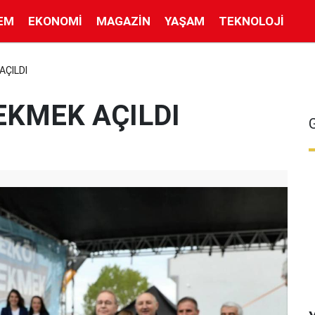
EM
EKONOMI
MAGAZIN
YAŞAM
TEKNOLOJI
AÇILDI
EKMEK AÇILDI