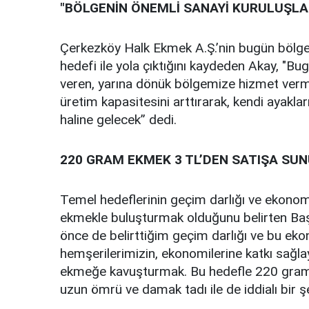
"BÖLGENİN ÖNEMLİ SANAYİ KURULUŞLA
Çerkezköy Halk Ekmek A.Ş.’nin bugün bölgen
hedefi ile yola çıktığını kaydeden Akay, "B
veren, yarına dönük bölgemize hizmet ver
üretim kapasitesini arttırarak, kendi ayaklar
haline gelecek” dedi.
220 GRAM EKMEK 3 TL’DEN SATIŞA SU
Temel hedeflerinin geçim darlığı ve ekonomi
ekmekle buluşturmak olduğunu belirten Ba
önce de belirttiğim geçim darlığı ve bu ek
hemşerilerimizin, ekonomilerine katkı sağla
ekmeğe kavuşturmak. Bu hedefle 220 gram
uzun ömrü ve damak tadı ile de iddialı bir ş