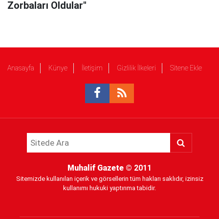
Zorbaları Oldular"
Anasayfa
Künye
İletişim
Gizlilik İlkeleri
Sitene Ekle
Muhalif Gazete
© 2011
Sitemizde kullanılan içerik ve görsellerin tüm hakları saklıdır, izinsiz
kullanımı hukuki yaptırıma tabidir.