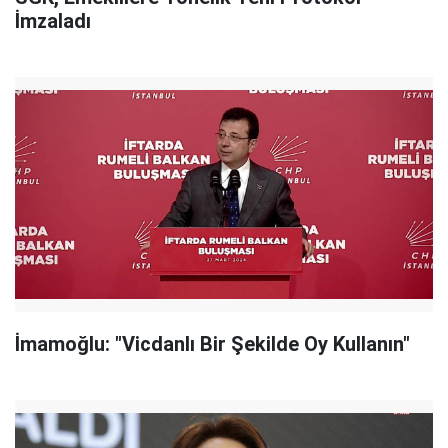
İmzaladı
İmamoğlu: "Vicdanlı Bir Şekilde Oy Kullanın"