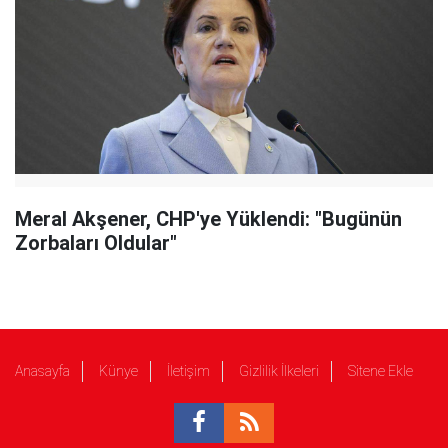
Meral Akşener, CHP'ye Yüklendi: "Bugünün
Zorbaları Oldular"
Anasayfa
Künye
İletişim
Gizlilik İlkeleri
Sitene Ekle