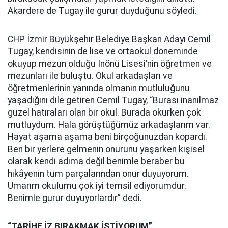
Akardere de Tugay ile gurur duyduğunu söyledi.
CHP İzmir Büyükşehir Belediye Başkan Adayı Cemil
Tugay, kendisinin de lise ve ortaokul döneminde
okuyup mezun olduğu İnönü Lisesi’nin öğretmen ve
mezunları ile buluştu. Okul arkadaşları ve
öğretmenlerinin yanında olmanın mutluluğunu
yaşadığını dile getiren Cemil Tugay, “Burası inanılmaz
güzel hatıraları olan bir okul. Burada okurken çok
mutluydum. Hala görüştüğümüz arkadaşlarım var.
Hayat aşama aşama beni birçoğunuzdan kopardı.
Ben bir yerlere gelmenin onurunu yaşarken kişisel
olarak kendi adıma değil benimle beraber bu
hikâyenin tüm parçalarından onur duyuyorum.
Umarım okulumu çok iyi temsil ediyorumdur.
Benimle gurur duyuyorlardır” dedi.
“TARİHE İZ BIRAKMAK İSTİYORUM”