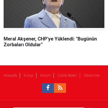
Meral Akşener, CHP'ye Yüklendi: "Bugünün
Zorbaları Oldular"
Anasayfa
Künye
İletişim
Gizlilik İlkeleri
Sitene Ekle