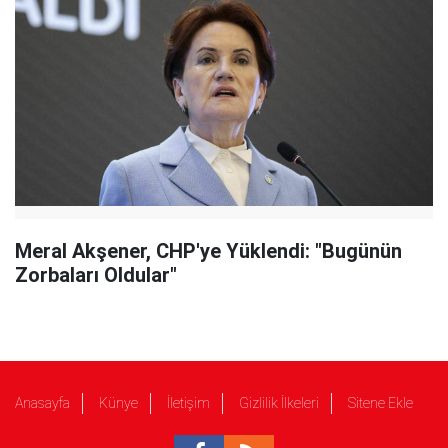
Meral Akşener, CHP'ye Yüklendi: "Bugünün
Zorbaları Oldular"
Anasayfa
Künye
İletişim
Gizlilik İlkeleri
Sitene Ekle