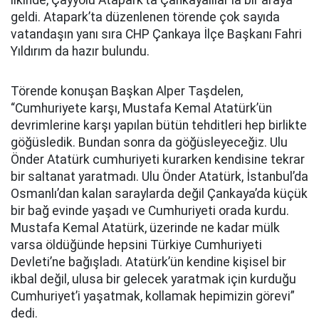
ilkinde, Çayyolu Atapark’ta Çankayalılar'la bir araya
geldi. Atapark’ta düzenlenen törende çok sayıda
vatandaşın yanı sıra CHP Çankaya İlçe Başkanı Fahri
Yıldırım da hazır bulundu.
Törende konuşan Başkan Alper Taşdelen,
“Cumhuriyete karşı, Mustafa Kemal Atatürk’ün
devrimlerine karşı yapılan bütün tehditleri hep birlikte
göğüsledik. Bundan sonra da göğüsleyeceğiz. Ulu
Önder Atatürk cumhuriyeti kurarken kendisine tekrar
bir saltanat yaratmadı. Ulu Önder Atatürk, İstanbul’da
Osmanlı’dan kalan saraylarda değil Çankaya’da küçük
bir bağ evinde yaşadı ve Cumhuriyeti orada kurdu.
Mustafa Kemal Atatürk, üzerinde ne kadar mülk
varsa öldüğünde hepsini Türkiye Cumhuriyeti
Devleti’ne bağışladı. Atatürk’ün kendine kişisel bir
ikbal değil, ulusa bir gelecek yaratmak için kurduğu
Cumhuriyet’i yaşatmak, kollamak hepimizin görevi”
dedi.