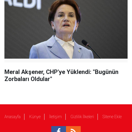
Meral Akşener, CHP'ye Yüklendi: "Bugünün
Zorbaları Oldular"
Anasayfa
Künye
İletişim
Gizlilik İlkeleri
Sitene Ekle