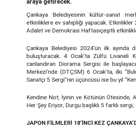
araya getirecek.
Çankaya Belediyesinin kültür-sanat merke
etkinliklere ev sahipliği yapacak. Etkinlikl
Adalet ve Demokrasi Haftasıçeşitli etkinlikle
Çankaya Belediyesi 2024’ün ilk ayında da ç
buluşturacak. 4 Ocak’ta Zülfü Livaneli K
canlandıran Diorama Sergisi ile başlayac
Merkezi’nde (DTÇSM) 6 Ocak’ta, ilki ‘‘Buluş
Sanatçı 5 Sergi”nin üçüncüsü ise bu yıl ‘‘Ke
Kendine Not; İyinin ve Kötünün Ötesinde, Al
Her Şey Eriyor, Durgu başlıklı 5 farklı sergi
JAPON FİLMLERİ 18’İNCİ KEZ ÇANKAYA’