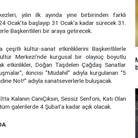
zleri, yılın ilk ayında yine birbirinden farklı
er 24 Ocak’ta başlayıp 31 Ocak’a kadar sürecek 31.
rle Başkentlileri bir araya getirecek.
eşitli kültür-sanat etkinliklerini Başkentlilerle
ültür Merkezi’nde kurgusal bir olayıüç boyutlu
ak etkinlikler, Doğan Taşdelen Çağdaş Sanatlar
b
malar’’, ikincisi ‘‘Müdahil’’ adıyla kurgulanan "5
ndine Not!’’ adıyla sanatseverlerle buluşacak.
tta Kalanın CanıÇıksın, Sessiz Senfoni, Katı Olan
, tüm galerilerde 4 Şubat’a kadar açık olacak.
DA