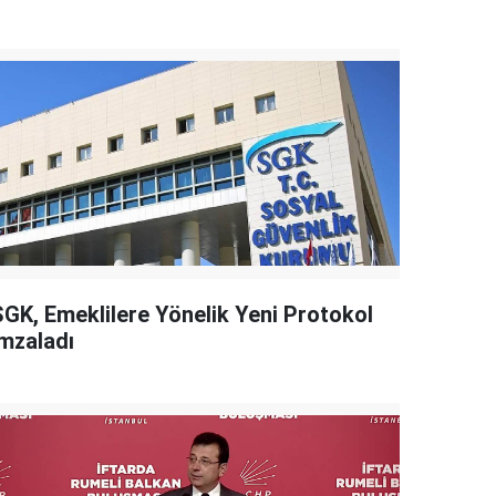
SGK, Emeklilere Yönelik Yeni Protokol
İmzaladı