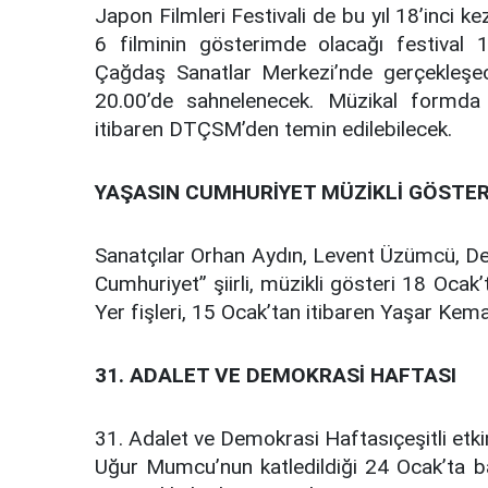
Japon Filmleri Festivali de bu yıl 18’inci 
6 filminin gösterimde olacağı festival
Çağdaş Sanatlar Merkezi’nde gerçekleşe
20.00’de sahnelenecek. Müzikal formda
itibaren DTÇSM’den temin edilebilecek.
YAŞASIN CUMHURİYET MÜZİKLİ GÖSTER
Sanatçılar Orhan Aydın, Levent Üzümcü, Den
Cumhuriyet” şiirli, müzikli gösteri 18 Oca
Yer fişleri, 15 Ocak’tan itibaren Yaşar Kem
31. ADALET VE DEMOKRASİ HAFTASI
31. Adalet ve Demokrasi Haftasıçeşitli etkinl
Uğur Mumcu’nun katledildiği 24 Ocak’ta b