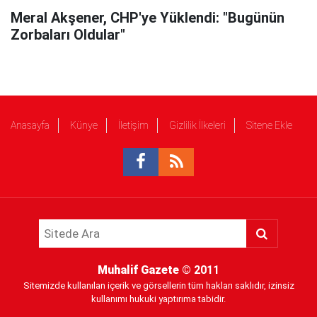
Meral Akşener, CHP'ye Yüklendi: "Bugünün
Zorbaları Oldular"
Anasayfa
Künye
İletişim
Gizlilik İlkeleri
Sitene Ekle
Muhalif Gazete
© 2011
Sitemizde kullanılan içerik ve görsellerin tüm hakları saklıdır, izinsiz
kullanımı hukuki yaptırıma tabidir.