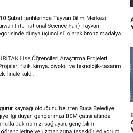
0 Şubat tarihlerinde Tayvan Bilim Merkezi
Taiwan International Science Fair) Tayvan
ategorisinde dünya üçüncüsü olarak bronz madalya
ÜBİTAK Lise Öğrencileri Araştırma Projeleri
jeler; fizik, kimya, biyoloji ve teknolojik-tasarım
k finale kaldı.
n gurur kaynağı olduğunu belirten Buca Belediye
jiye ilgi duyan gençlerimizi BSM çatısı altında
mutla bakmamızı sağlayan, genç bilim
 öğrencilerine ve uzmanlarına teşekkür ediyorum.