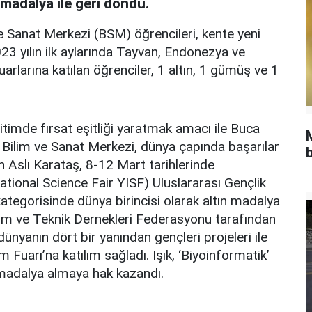
 madalya ile geri döndü.
e Sanat Merkezi (BSM) öğrencileri, kente yeni
 yılın ilk aylarında Tayvan, Endonezya ve
fuarlarına katılan öğrenciler, 1 altın, 1 gümüş ve 1
timde fırsat eşitliği yaratmak amacı ile Buca
 Bilim ve Sanat Merkezi, dünya çapında başarılar
b
Aslı Karataş, 8-12 Mart tarihlerinde
ational Science Fair YISF) Uluslararası Gençlik
ategorisinde dünya birincisi olarak altın madalya
ilim ve Teknik Dernekleri Federasyonu tarafından
ünyanın dört bir yanından gençleri projeleri ile
m Fuarı’na katılım sağladı. Işık, ‘Biyoinformatik’
 madalya almaya hak kazandı.