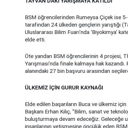
TAYVAN’DAKİ YARIŞMAYA KATILDI
BSM öğrencilerinden Rumeysa Çiçek ise 5-1
tarafından 24 ülkeden gençlerin yarıştığı (
Uluslararası Bilim Fuarı’nda ‘Biyokimya’ k
elde etti.
Öte yandan BSM öğrencilerinin 4 projesi, T
Yarışması’nda finale kalmaya hak kazandı. Pro
alanındaki 27 bin başvuru arasından seçilere
ÜLKEMİZ İÇİN GURUR KAYNAĞI
Elde edilen başarıların Buca ve ülkemiz içi
Başkanı Erhan Kılıç, “Bilim, sanat ve teknolo
buluşturmaya devam edeceğiz. Geleceğe u
insanlarının yetişmesine öncülük eden BSM