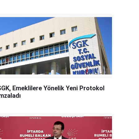
SGK, Emeklilere Yönelik Yeni Protokol
İmzaladı