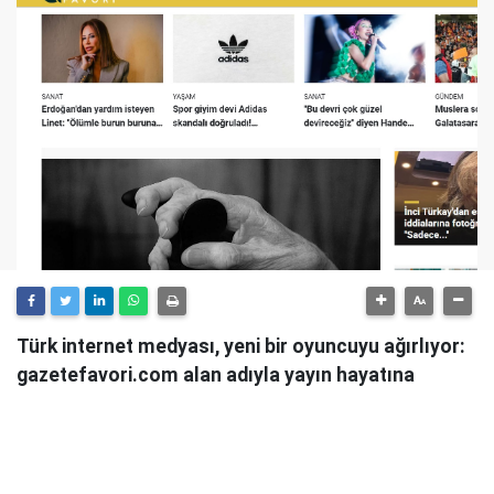
Türk internet medyası, yeni bir oyuncuyu ağırlıyor:
gazetefavori.com alan adıyla yayın hayatına
başlayan Gazete Favori, "Merhaba" diyerek
okuyucularıyla buluştuğunu duyurdu.
Güncel haberleri, derinlemesine analizleri ve farklı