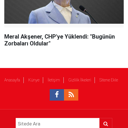
Meral Akşener, CHP'ye Yüklendi: "Bugünün
Zorbaları Oldular"
Anasayfa
Künye
İletişim
Gizlilik İlkeleri
Sitene Ekle