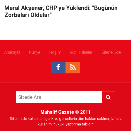
Meral Akşener, CHP'ye Yüklendi: "Bugünün
Zorbaları Oldular"
Anasayfa
Künye
İletişim
Gizlilik İlkeleri
Sitene Ekle
Muhalif Gazete
© 2011
Sitemizde kullanılan içerik ve görsellerin tüm hakları saklıdır, izinsiz
kullanımı hukuki yaptırıma tabidir.