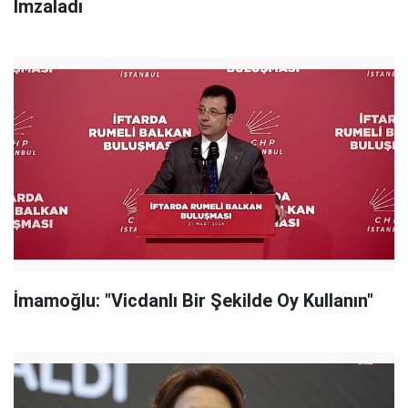
İmzaladı
İmamoğlu: "Vicdanlı Bir Şekilde Oy Kullanın"