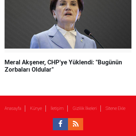
Meral Akşener, CHP'ye Yüklendi: "Bugünün
Zorbaları Oldular"
Anasayfa
Künye
İletişim
Gizlilik İlkeleri
Sitene Ekle