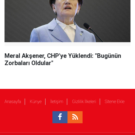
Meral Akşener, CHP'ye Yüklendi: "Bugünün
Zorbaları Oldular"
Anasayfa
Künye
İletişim
Gizlilik İlkeleri
Sitene Ekle