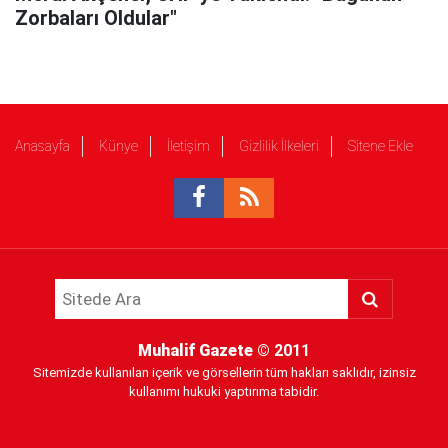
Zorbaları Oldular"
Anasayfa
Künye
İletişim
Gizlilik İlkeleri
Sitene Ekle
Muhalif Gazete
© 2011
Sitemizde kullanılan içerik ve görsellerin tüm hakları saklıdır, izinsiz
kullanımı hukuki yaptırıma tabidir.