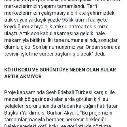
merkezlerimizin yapımı tamamlandı. Terfi
merkezlerimizin çalışmasıyla birlikte şehrimizdeki
atık suyun yaklaşık yüzde 95’lik kısmı faaliyete
koyduğumuz biyolojik atıksu arıtma tesisimize
ulaştı. Artık son kabul aşamasına geldik ihale
makamıyla birlikte. İki tane numune alındı, sonuçlar
olumlu çıktı. Son bir numunemiz var. Ondan sonra da
tesisin işletme süreci başlamış olacak" dedi.
KÖTÜ KOKU VE GÖRÜNTÜYE NEDEN OLAN SULAR
ARTIK AKMIYOR
Proje kapsamında Şeyh Edebali Türbesi karşısı ile
mezarlık bölgesindeki alanlarda görülen kirli su
şelaleleri sorununun da ortadan kalktığını hatırlatan
Başkan Yardımcısı Gürkan Akyurt, "Bu projemizin
tamamlanmasıyla beraber, herkesin beklediği
Dalakderedeki kötü koku ve görüntü de çözüme