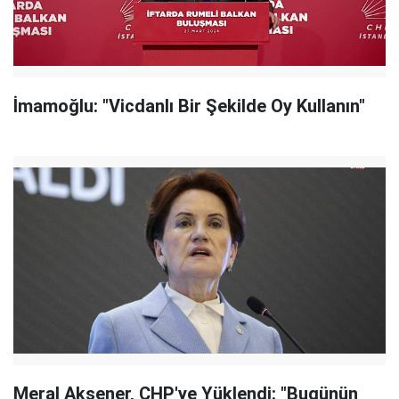
İmamoğlu: "Vicdanlı Bir Şekilde Oy Kullanın"
Meral Akşener, CHP'ye Yüklendi: "Bugünün