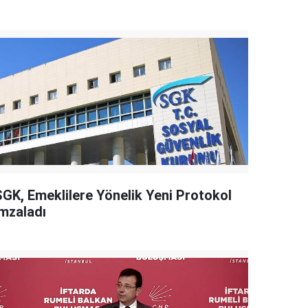
SGK, Emeklilere Yönelik Yeni Protokol
İmzaladı