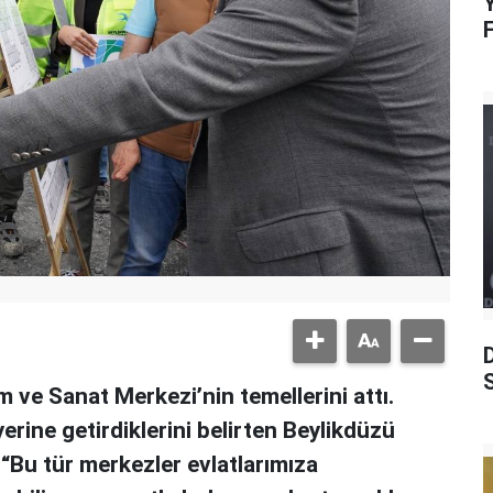
Y
S
m ve Sanat Merkezi’nin temellerini attı.
yerine getirdiklerini belirten Beylikdüzü
“Bu tür merkezler evlatlarımıza