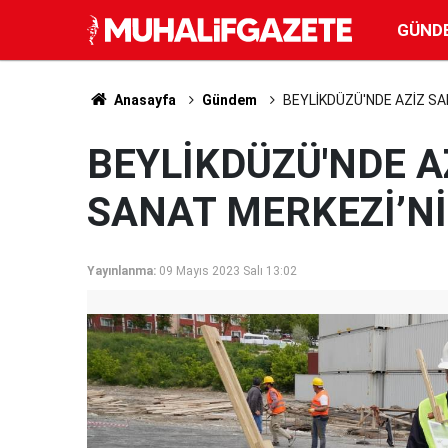
GÜND
Anasayfa
Gündem
BEYLİKDÜZÜ'NDE AZİZ SA
BEYLİKDÜZÜ'NDE A
SANAT MERKEZİ’Nİ
Yayınlanma:
09 Mayıs 2023 Salı 13:02