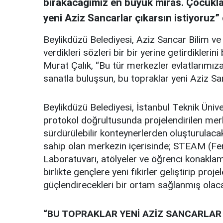
bırakacağımız en büyük miras. Çocuklar
yeni Aziz Sancarlar çıkarsın istiyoruz” 
Beylikdüzü Belediyesi, Aziz Sancar Bilim ve 
verdikleri sözleri bir bir yerine getirdikler
Murat Çalık, “Bu tür merkezler evlatlarımız
sanatla buluşsun, bu topraklar yeni Aziz San
Beylikdüzü Belediyesi, İstanbul Teknik Üniv
protokol doğrultusunda projelendirilen mer
sürdürülebilir konteynerlerden oluşturulaca
sahip olan merkezin içerisinde; STEAM (Fen
Laboratuvarı, atölyeler ve öğrenci konakla
birlikte gençlere yeni fikirler geliştirip proj
güçlendirecekleri bir ortam sağlanmış olac
“BU TOPRAKLAR YENİ AZİZ SANCARLAR 