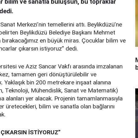
 bilim ve sanatla buluşsun, bu topraklar
dedi.
Sanat Merkezi’nin temellerini attı. Beylikdüzü’ne
ini belirten Beylikdüzü Belediye Başkanı Mehmet
a bırakacağımız en büyük miras. Çocuklar bilim ve
carlar çıkarsın istiyoruz” dedi.
ersitesi ve Aziz Sancar Vakfı arasında imzalanan
b
kez, tamamen geri dönüştürülebilir ve
k. Yaklaşık bin 200 metrekare inşaat alanına
, Teknoloji, Mühendislik, Sanat ve Matematik)
ma alanları yer alacak. Projenin tamamlanmasıyla
eler üretecekleri, bilim ve sanatla olan bağlarını
ak.
ÇIKARSIN İSTİYORUZ”