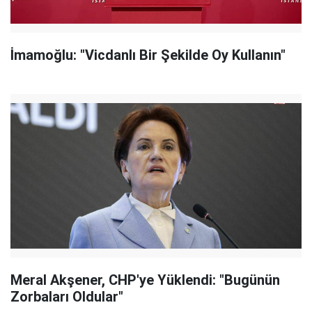
İmamoğlu: "Vicdanlı Bir Şekilde Oy Kullanın"
Meral Akşener, CHP'ye Yüklendi: "Bugünün
Zorbaları Oldular"