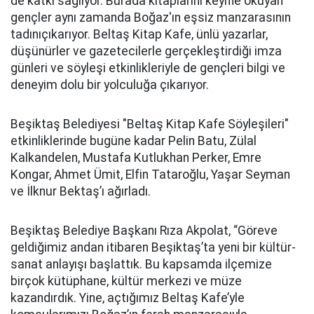
de katkı sağlıyor. Burada kitaplarını keyifle okuyan
gençler aynı zamanda Boğaz'ın eşsiz manzarasının
tadınıçıkarıyor. Beltaş Kitap Kafe, ünlü yazarlar,
düşünürler ve gazetecilerle gerçekleştirdiği imza
günleri ve söyleşi etkinlikleriyle de gençleri bilgi ve
deneyim dolu bir yolculuğa çıkarıyor.
Beşiktaş Belediyesi "Beltaş Kitap Kafe Söyleşileri"
etkinliklerinde bugüne kadar Pelin Batu, Zülal
Kalkandelen, Mustafa Kutlukhan Perker, Emre
Kongar, Ahmet Ümit, Elfin Tataroğlu, Yaşar Seyman
ve İlknur Bektaş’ı ağırladı.
Beşiktaş Belediye Başkanı Rıza Akpolat, “Göreve
geldiğimiz andan itibaren Beşiktaş’ta yeni bir kültür-
sanat anlayışı başlattık. Bu kapsamda ilçemize
birçok kütüphane, kültür merkezi ve müze
kazandırdık. Yine, açtığımız Beltaş Kafe’yle