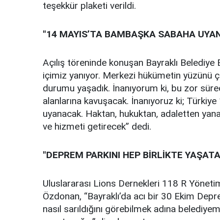
teşekkür plaketi verildi.
"14 MAYIS’TA BAMBAŞKA SABAHA UYA
Açılış töreninde konuşan Bayraklı Belediye
içimiz yanıyor. Merkezi hükümetin yüzünü çe
durumu yaşadık. İnanıyorum ki, bu zor sür
alanlarına kavuşacak. İnanıyoruz ki; Türki
uyanacak. Haktan, hukuktan, adaletten yana o
ve hizmeti getirecek” dedi.
"DEPREM PARKINI HEP BİRLİKTE YAŞAT
Uluslararası Lions Dernekleri 118 R Yönet
Özdonan, “Bayraklı’da acı bir 30 Ekim Deprem
nasıl sarıldığını görebilmek adına belediyemi