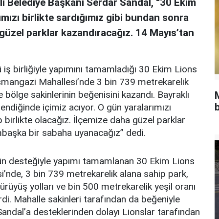
klı Belediye Başkanı Serdar Sandal, “30 Ekim
ımızı birlikte sardığımız gibi bundan sonra
 güzel parklar kazandıracağız. 14 Mayıs’tan
 iş birliğiyle yapımını tamamladığı 30 Ekim Lions
Osmangazi Mahallesi’nde 3 bin 739 metrekarelik
le bölge sakinlerinin beğenisini kazandı. Bayraklı
b
ndiğinde içimiz acıyor. O gün yaralarımızı
 birlikte olacağız. İlçemize daha güzel parklar
başka bir sabaha uyanacağız” dedi.
nün desteğiyle yapımı tamamlanan 30 Ekim Lions
si’nde, 3 bin 739 metrekarelik alana sahip park,
üyüş yolları ve bin 500 metrekarelik yeşil oranı
irdi. Mahalle sakinleri tarafından da beğeniyle
Sandal’a desteklerinden dolayı Lionslar tarafından