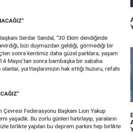
NACAĞIZ"
 Başkanı Serdar Sandal, “30 Ekim dendiğinde
virdiği, bizi duymazdan geldiği, görmediği bir
eçten sonra kentimiz daha güzel parklara, yaşam
ye 14 Mayıs’tan sonra bambaşka bir sabaha
lanlar, yurttaşlarımızın hak ettiği huzuru, refahı
ACAĞIZ"
im Çevresi Federasyonu Başkanı Lion Yakup
i yaşadık. Bu zorlu günleri hatırlayıp, yaraların
zle birlikte yapılan bu deprem parkını hep birlikte