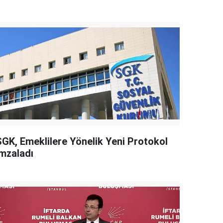
SGK, Emeklilere Yönelik Yeni Protokol
İmzaladı