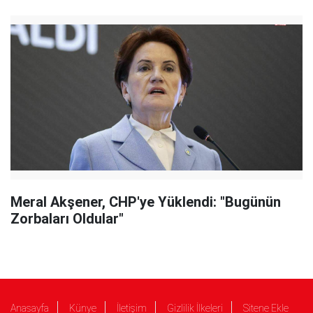
Meral Akşener, CHP'ye Yüklendi: "Bugünün
Zorbaları Oldular"
Anasayfa
Künye
İletişim
Gizlilik İlkeleri
Sitene Ekle