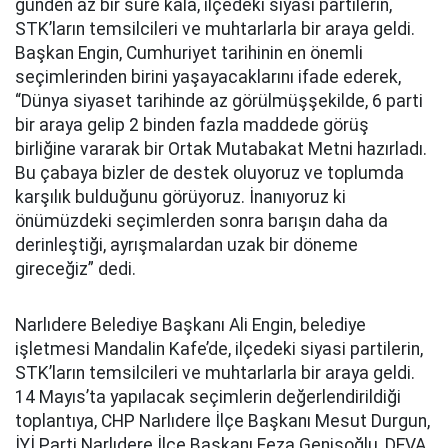
günden az bir süre kala, ilçedeki siyasi partilerin,
STK’ların temsilcileri ve muhtarlarla bir araya geldi.
Başkan Engin, Cumhuriyet tarihinin en önemli
seçimlerinden birini yaşayacaklarını ifade ederek,
“Dünya siyaset tarihinde az görülmüşşekilde, 6 parti
bir araya gelip 2 binden fazla maddede görüş
birliğine vararak bir Ortak Mutabakat Metni hazırladı.
Bu çabaya bizler de destek oluyoruz ve toplumda
karşılık bulduğunu görüyoruz. İnanıyoruz ki
önümüzdeki seçimlerden sonra barışın daha da
derinleştiği, ayrışmalardan uzak bir döneme
gireceğiz” dedi.
Narlıdere Belediye Başkanı Ali Engin, belediye
işletmesi Mandalin Kafe’de, ilçedeki siyasi partilerin,
STK’ların temsilcileri ve muhtarlarla bir araya geldi.
14 Mayıs’ta yapılacak seçimlerin değerlendirildiği
toplantıya, CHP Narlıdere İlçe Başkanı Mesut Durgun,
İYİ Parti Narlıdere İlçe Başkanı Feza Genişoğlu, DEVA