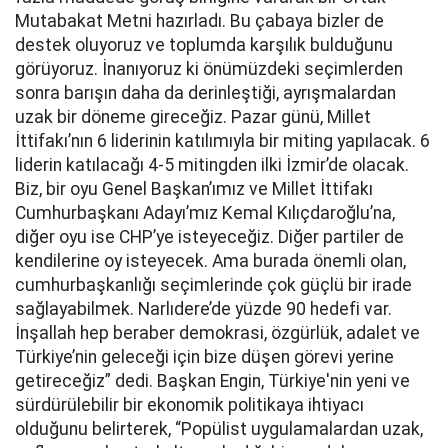
Mutabakat Metni hazırladı. Bu çabaya bizler de
destek oluyoruz ve toplumda karşılık bulduğunu
görüyoruz. İnanıyoruz ki önümüzdeki seçimlerden
sonra barışın daha da derinleştiği, ayrışmalardan
uzak bir döneme gireceğiz. Pazar günü, Millet
İttifakı’nın 6 liderinin katılımıyla bir miting yapılacak. 6
liderin katılacağı 4-5 mitingden ilki İzmir’de olacak.
Biz, bir oyu Genel Başkan’ımız ve Millet İttifakı
Cumhurbaşkanı Adayı’mız Kemal Kılıçdaroğlu’na,
diğer oyu ise CHP’ye isteyeceğiz. Diğer partiler de
kendilerine oy isteyecek. Ama burada önemli olan,
cumhurbaşkanlığı seçimlerinde çok güçlü bir irade
sağlayabilmek. Narlıdere’de yüzde 90 hedefi var.
İnşallah hep beraber demokrasi, özgürlük, adalet ve
Türkiye’nin geleceği için bize düşen görevi yerine
getireceğiz” dedi. Başkan Engin, Türkiye'nin yeni ve
sürdürülebilir bir ekonomik politikaya ihtiyacı
olduğunu belirterek, “Popülist uygulamalardan uzak,