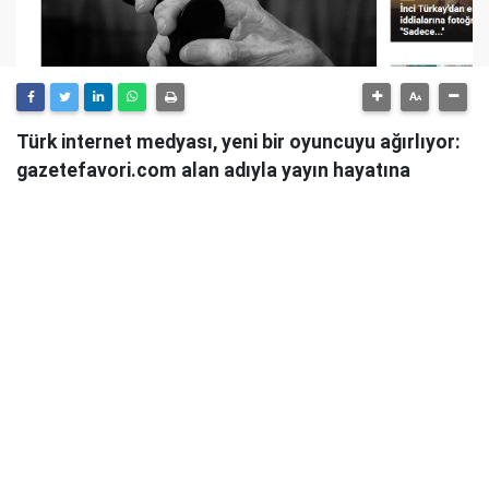
Türk internet medyası, yeni bir oyuncuyu ağırlıyor:
gazetefavori.com alan adıyla yayın hayatına
başlayan Gazete Favori, "Merhaba" diyerek
okuyucularıyla buluştuğunu duyurdu.
Güncel haberleri, derinlemesine analizleri ve farklı
bakış açılarını okuyucularına sunmayı hedefleyen
Gazete Favori, dijital habercilik alanında yeni bir soluk
getirme iddiasıyla yola çıktı.
Haberciliğe Yeni Bir Yaklaşım
Gazete Favori'nin yayın politikası hakkında henüz