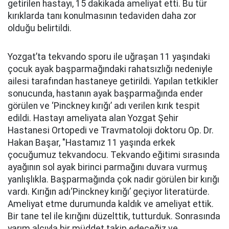
getirilen hastayı, 15 dakikada ameliyat etti. Bu tür
kırıklarda tanı konulmasının tedaviden daha zor
olduğu belirtildi.
Yozgat’ta tekvando sporu ile uğraşan 11 yaşındaki
çocuk ayak başparmağındaki rahatsızlığı nedeniyle
ailesi tarafından hastaneye getirildi. Yapılan tetkikler
sonucunda, hastanın ayak başparmağında ender
görülen ve ‘Pinckney kırığı’ adı verilen kırık tespit
edildi. Hastayı ameliyata alan Yozgat Şehir
Hastanesi Ortopedi ve Travmatoloji doktoru Op. Dr.
Hakan Başar, "Hastamız 11 yaşında erkek
çocuğumuz tekvandocu. Tekvando eğitimi sırasında
ayağının sol ayak birinci parmağını duvara vurmuş
yanlışlıkla. Başparmağında çok nadir görülen bir kırığı
vardı. Kırığın adı‘Pinckney kırığı’ geçiyor literatürde.
Ameliyat etme durumunda kaldık ve ameliyat ettik.
Bir tane tel ile kırığını düzelttik, tutturduk. Sonrasında
yarım alçıyla bir müddet takip edeceğiz ve