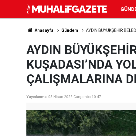
GÜND
Anasayfa
Gündem
AYDIN BÜYÜKŞEHİR BELED
AYDIN BÜYÜKŞEHİR
KUŞADASI’NDA YO
ÇALIŞMALARINA D
Yayınlanma:
05 Nisan 2023 Çarşamba 10:47