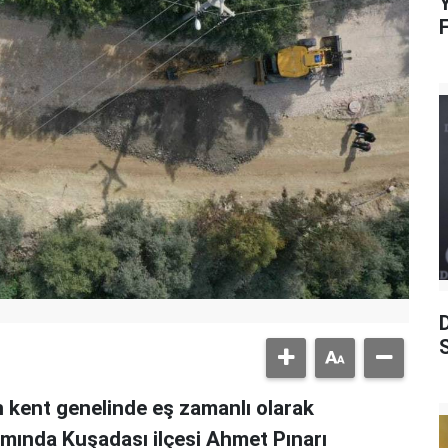
Y
S
n kent genelinde eş zamanlı olarak
amında Kuşadası ilçesi Ahmet Pınarı