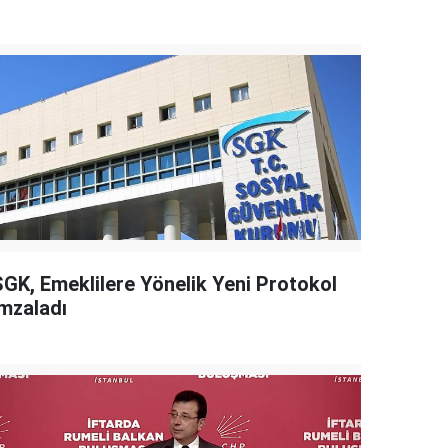
SGK, Emeklilere Yönelik Yeni Protokol
İmzaladı