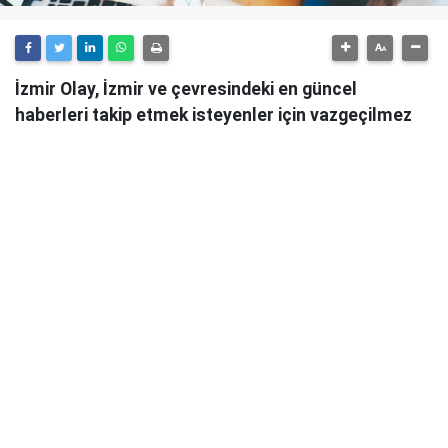
İzmir Olay, İzmir ve çevresindeki en güncel
haberleri takip etmek isteyenler için vazgeçilmez
bir kaynaktır.
Günlük olarak güncellenen haber sitesi, İzmir'in tüm
önemli gelişmelerini anlık olarak okuyucularına
ulaştırmaktadır.
İzmir Olay
, sadece şehirdeki değil, aynı zamanda
ülke genelindeki önemli olayları da takip ederek
okuyucularını bilgilendirmektedir. Güvenilir ve
tarafsız habercilik anlayışıyla hareket eden İzmir
Olay, her türlü haber konusunda objektif bir bakış
açısı sunmaktadır.