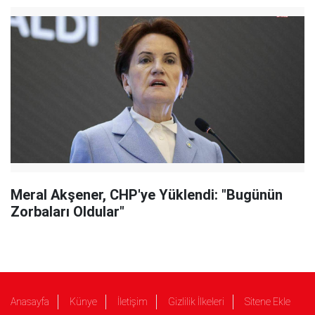
Meral Akşener, CHP'ye Yüklendi: "Bugünün
Zorbaları Oldular"
Anasayfa
Künye
İletişim
Gizlilik İlkeleri
Sitene Ekle