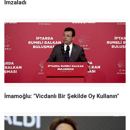
İmzaladı
İmamoğlu: "Vicdanlı Bir Şekilde Oy Kullanın"