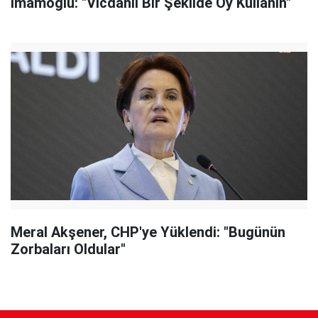
İmamoğlu: "Vicdanlı Bir Şekilde Oy Kullanın"
Meral Akşener, CHP'ye Yüklendi: "Bugünün
Zorbaları Oldular"