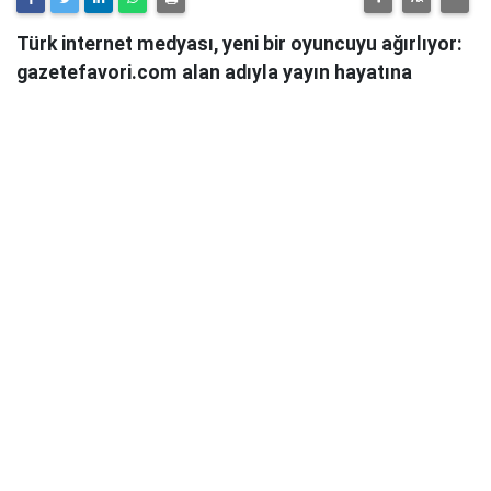
Türk internet medyası, yeni bir oyuncuyu ağırlıyor:
gazetefavori.com alan adıyla yayın hayatına
başlayan Gazete Favori, "Merhaba" diyerek
okuyucularıyla buluştuğunu duyurdu.
Güncel haberleri, derinlemesine analizleri ve farklı
bakış açılarını okuyucularına sunmayı hedefleyen
Gazete Favori, dijital habercilik alanında yeni bir soluk
getirme iddiasıyla yola çıktı.
Haberciliğe Yeni Bir Yaklaşım
Gazete Favori'nin yayın politikası hakkında henüz
detaylı bir açıklama yapılmamış olsa da, isminden de
anlaşılacağı üzere, okuyucuların "favorisi" olmayı,
onların ilgisini çeken, güvendikleri ve takip etmekten
keyif aldıkları bir platform olmayı hedeflediği