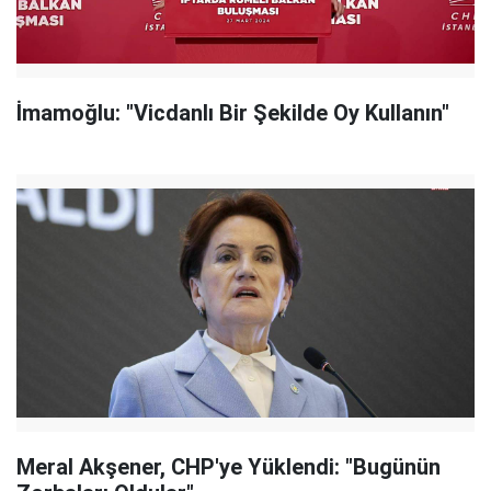
İmamoğlu: "Vicdanlı Bir Şekilde Oy Kullanın"
Meral Akşener, CHP'ye Yüklendi: "Bugünün