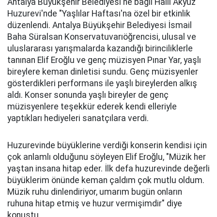
Antalya Büyükşehir Belediyesi'ne bağlı Halil Akyüz
Huzurevi'nde "Yaşlılar Haftası'na özel bir etkinlik
düzenlendi. Antalya Büyükşehir Belediyesi İsmail
Baha Süralsan Konservatuvarıöğrencisi,
ulusal ve
uluslararası yarışmalarda kazandığı birinciliklerle
tanınan Elif Eroğlu ve genç müzisyen Pınar Yar, yaşlı
bireylere keman dinletisi sundu. Genç müzisyenler
gösterdikleri performans ile yaşlı bireylerden alkış
aldı. Konser sonunda yaşlı bireyler de genç
müzisyenlere teşekkür ederek kendi elleriyle
yaptıkları hediyeleri sanatçılara verdi.
Huzurevinde büyüklerine verdiği konserin kendisi için
çok anlamlı olduğunu söyleyen Elif Eroğlu, "Müzik her
yaştan insana hitap eder. İlk defa huzurevinde değerli
büyüklerim önünde keman çaldım çok mutlu oldum.
Müzik ruhu dinlendiriyor, umarım bugün onların
ruhuna hitap etmiş ve huzur vermişimdir" diye
konuştu.