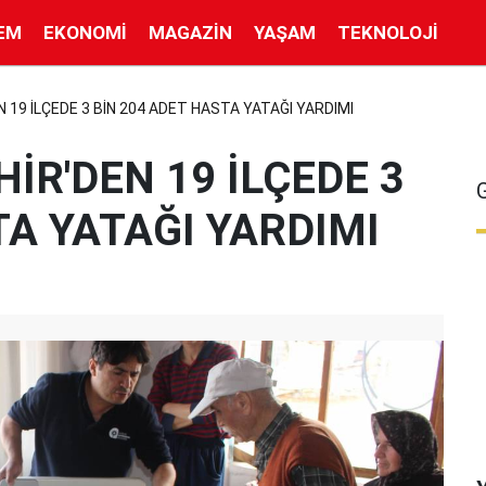
EM
EKONOMI
MAGAZIN
YAŞAM
TEKNOLOJI
 19 İLÇEDE 3 BİN 204 ADET HASTA YATAĞI YARDIMI
İR'DEN 19 İLÇEDE 3
TA YATAĞI YARDIMI