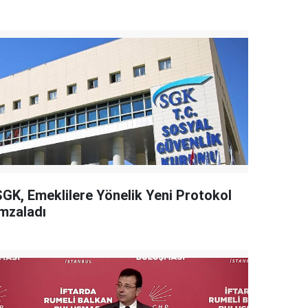
SGK, Emeklilere Yönelik Yeni Protokol
İmzaladı