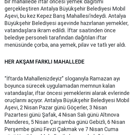
bir mahallede iftar öncesi yemek dağıtımı
gerçekleştiren Antalya Büyükşehir Belediyesi Mobil
Aşevi, bu kez Kepez Barış Mahallesi’ndeydi. Antalya
Büyükşehir Belediyesi aşevinde hazırlanan yemekler,
vatandaşlara ikram edildi. İftar saatinden önce
belediye personeli tarafından dağıtılan iftar
menüsünde çorba, ana yemek, pilav ve tatlı yer aldı.
HER AKŞAM FARKLI MAHALLEDE
“İftarda Mahallenizdeyiz” sloganıyla Ramazan ayı
boyunca sürecek u
ygulamadan memnun kalan
vatandaşlar, iftar öncesi yemeklerini alarak evlerinde
oruçlarını açıyor.
Antalya Büyükşehir Belediyesi Mobil
Aşevi, 2 Nisan Pazar günü Göçerler, 3 Nisan
Pazartesi günü Şafak, 4 Nisan Salı günü Altınova
Menderes, 5 Nisan Çarşamba günü Gebizli, 6 Nisan
Perşembe günü Fevzi Çakmak ve 7 Nisan Cuma