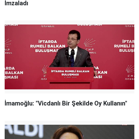
İmzaladı
İmamoğlu: "Vicdanlı Bir Şekilde Oy Kullanın"