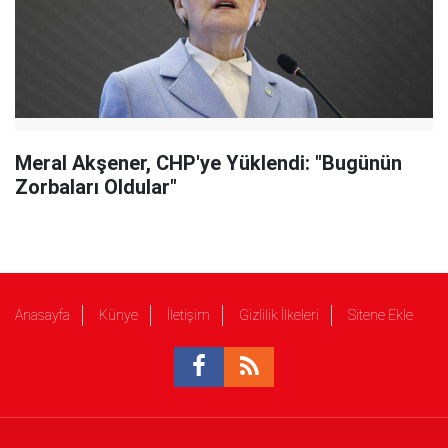
Meral Akşener, CHP'ye Yüklendi: "Bugünün
Zorbaları Oldular"
Anasayfa
Künye
İletişim
Gizlilik İlkeleri
Sitene Ekle