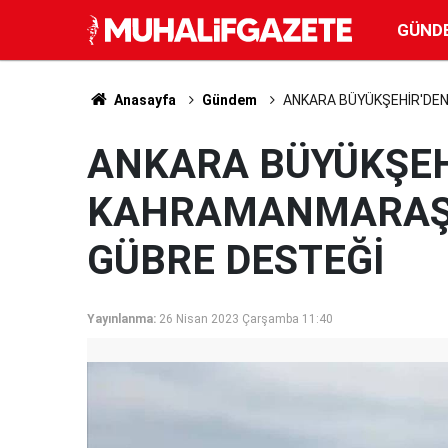
GÜND
Anasayfa
Gündem
ANKARA BÜYÜKŞEHİR'DEN
ANKARA BÜYÜKŞEH
KAHRAMANMARAŞLI
GÜBRE DESTEĞİ
Yayınlanma:
26 Nisan 2023 Çarşamba 11:40