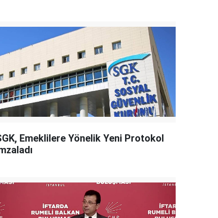
SGK, Emeklilere Yönelik Yeni Protokol
İmzaladı