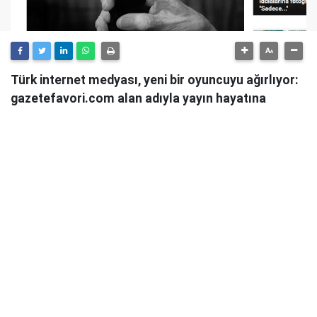
Türk internet medyası, yeni bir oyuncuyu ağırlıyor:
gazetefavori.com alan adıyla yayın hayatına
başlayan Gazete Favori, "Merhaba" diyerek
okuyucularıyla buluştuğunu duyurdu.
Güncel haberleri, derinlemesine analizleri ve farklı
bakış açılarını okuyucularına sunmayı hedefleyen
Gazete Favori, dijital habercilik alanında yeni bir soluk
getirme iddiasıyla yola çıktı.
Haberciliğe Yeni Bir Yaklaşım
Gazete Favori'nin yayın politikası hakkında henüz
detaylı bir açıklama yapılmamış olsa da, isminden de