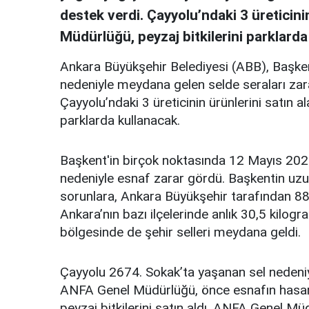
destek verdi. Çayyolu’ndaki 3 üreticini
Müdürlüğü, peyzaj bitkilerini parklarda
Ankara Büyükşehir Belediyesi (ABB), Başk
nedeniyle meydana gelen selde seraları zara
Çayyolu’ndaki 3 üreticinin ürünlerini satın 
parklarda kullanacak.
Başkent'in birçok noktasında 12 Mayıs 2023
nedeniyle esnaf zarar gördü. Başkentin uzun 
sorunlara, Ankara Büyükşehir tarafından 88
Ankara’nın bazı ilçelerinde anlık 30,5 kilo
bölgesinde de şehir selleri meydana geldi.
Çayyolu 2674. Sokak’ta yaşanan sel nedeniyl
ANFA Genel Müdürlüğü, önce esnafın hasarını 
peyzaj bitkilerini satın aldı. ANFA Genel Müd