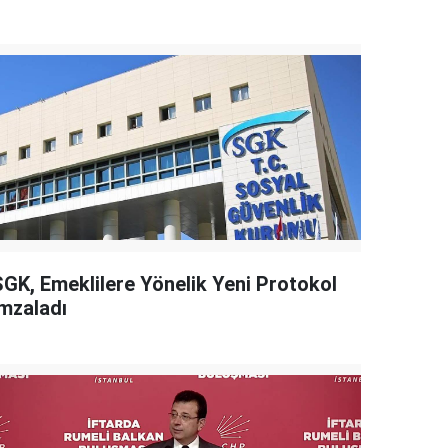
SGK, Emeklilere Yönelik Yeni Protokol
İmzaladı