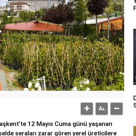
Y
S
Başkent’te 12 Mayıs Cuma günü yaşanan
lde seraları zarar gören yerel üreticilere