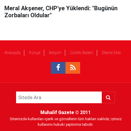
Meral Akşener, CHP'ye Yüklendi: "Bugünün
Zorbaları Oldular"
Anasayfa
Künye
İletişim
Gizlilik İlkeleri
Sitene Ekle
Muhalif Gazete
© 2011
Sitemizde kullanılan içerik ve görsellerin tüm hakları saklıdır, izinsiz
kullanımı hukuki yaptırıma tabidir.