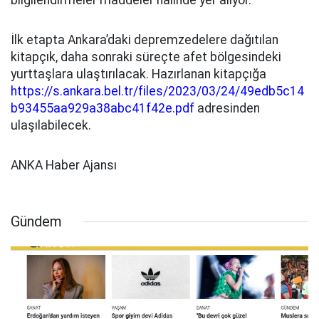
bilgilendirmeler maddeler halinde yer alıyor.
İlk etapta Ankara’daki depremzedelere dağıtılan
kitapçık, daha sonraki süreçte afet bölgesindeki
yurttaşlara ulaştırılacak. Hazırlanan kitapçığa
https://s.ankara.bel.tr/files/2023/03/24/49edb5c14
b93455aa929a38abc41f42e.pdf
adresinden
ulaşılabilecek.
ANKA Haber Ajansı
Gündem