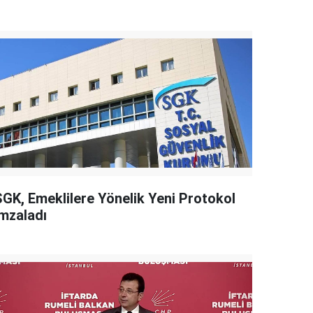
SGK, Emeklilere Yönelik Yeni Protokol
İmzaladı