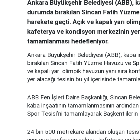
Ankara Büyükşehir Belediyesi (ABB), k
durumda bırakılan Sincan Fatih Yüzme
harekete geçti. Açık ve kapalı yarı oli
kafeterya ve kondisyon merkezinin yer a
tamamlanması hedefleniyor.
Ankara Büyükşehir Belediyesi (ABB), kaba 
bırakılan Sincan Fatih Yüzme Havuzu ve Spo
ve kapalı yarı olimpik havuzun yanı sıra ko
yer alacağı tesisin bu yıl içerisinde tamaml
ABB Fen İşleri Daire Başkanlığı, Sincan Bele
kaba inşaatının tamamlanmasının ardından
Spor Tesisi’ni tamamlayarak Başkentlilerin 
24 bin 500 metrekare alandan oluşan tesist
yanı sıra konferans salonu, kafeterya ve ko