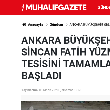
GÜND
Anasayfa
Gündem
ANKARA BÜYÜKŞEHİR BEL
ANKARA BÜYÜKŞEH
SİNCAN FATİH YÜ
TESİSİNİ TAMAML
BAŞLADI
Yayınlanma:
05 Nisan 2023 Çarşamba 10:51