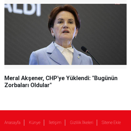
Meral Akşener, CHP'ye Yüklendi: "Bugünün
Zorbaları Oldular"
Anasayfa
Künye
İletişim
Gizlilik İlkeleri
Sitene Ekle