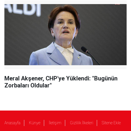
Meral Akşener, CHP'ye Yüklendi: "Bugünün
Zorbaları Oldular"
Anasayfa
Künye
İletişim
Gizlilik İlkeleri
Sitene Ekle