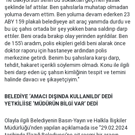
"ne bakıyorsun senin bu sokaktan geçmen yasak"
şeklinde laf attılar. Ben şahıslarla muhatap olmadan
yoluma devam ettim. Ben yoluma devam ederken 23
ABY 159 plakalı belediyeye ait araç yanımda durdu ve
bu üç şahıs ortada bir şey yokken bana saldırıp darp
ettiler. Beni orada bırakıp olay yerinden ayrıldılar. Ben
de 155’i aradım, polis ekipleri geldi beni alarak önce
doktor raporu için hastaneye ardından polis
merkezine getirdi. Benim bu şahıslara karşı darp,
tehdit, hakaret içerikli söylemim olmadı. Konu ile ilgili
beni darp eden üç şahsın kimliğinin tespit ve temini
halinde davacı ve şikayetçiyim."
BELEDİYE ‘AMACI DIŞINDA KULLANILDI’ DEDİ
YETKİLİİSE ‘MÜDÜRÜN BİLGİ VAR’ DEDİ
Olayla ilgili Belediyenin Basın-Yayın ve Halkla İlişkiler
Müdürlüğü’nden yapılan açıklamada ise "29.02.2024