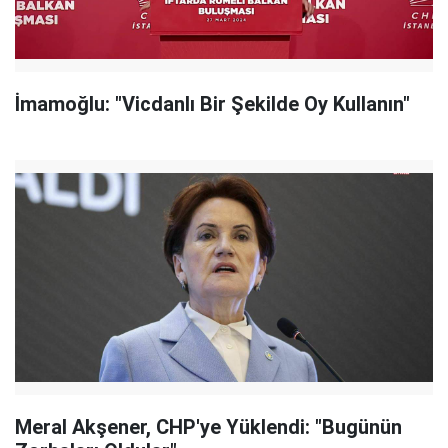
İmamoğlu: "Vicdanlı Bir Şekilde Oy Kullanın"
Meral Akşener, CHP'ye Yüklendi: "Bugünün