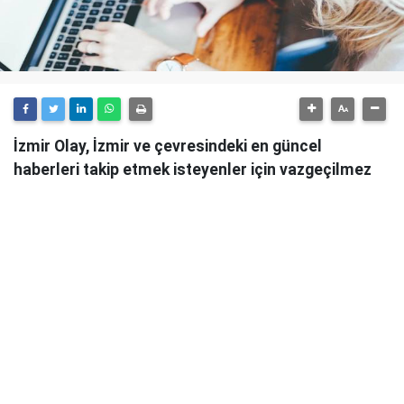
İzmir Olay, İzmir ve çevresindeki en güncel
haberleri takip etmek isteyenler için vazgeçilmez
bir kaynaktır.
Günlük olarak güncellenen haber sitesi, İzmir'in tüm
önemli gelişmelerini anlık olarak okuyucularına
ulaştırmaktadır.
İzmir Olay
, sadece şehirdeki değil, aynı zamanda
ülke genelindeki önemli olayları da takip ederek
okuyucularını bilgilendirmektedir. Güvenilir ve
tarafsız habercilik anlayışıyla hareket eden İzmir