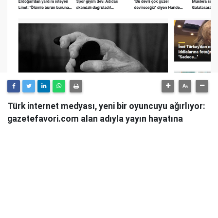
Türk internet medyası, yeni bir oyuncuyu ağırlıyor:
gazetefavori.com alan adıyla yayın hayatına
başlayan Gazete Favori, "Merhaba" diyerek
okuyucularıyla buluştuğunu duyurdu.
Güncel haberleri, derinlemesine analizleri ve farklı
bakış açılarını okuyucularına sunmayı hedefleyen
Gazete Favori, dijital habercilik alanında yeni bir soluk
getirme iddiasıyla yola çıktı.