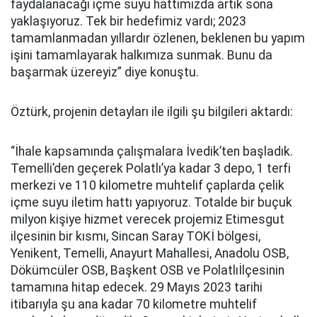
faydalanacağı içme suyu hattımızda artık sona
yaklaşıyoruz. Tek bir hedefimiz vardı; 2023
tamamlanmadan yıllardır özlenen, beklenen bu yapım
işini tamamlayarak halkımıza sunmak. Bunu da
başarmak üzereyiz” diye konuştu.
Öztürk, projenin detayları ile ilgili şu bilgileri aktardı:
“İhale kapsamında çalışmalara İvedik’ten başladık.
Temelli’den geçerek Polatlı’ya kadar 3 depo, 1 terfi
merkezi ve 110 kilometre muhtelif çaplarda çelik
içme suyu iletim hattı yapıyoruz. Totalde bir buçuk
milyon kişiye hizmet verecek projemiz Etimesgut
ilçesinin bir kısmı, Sincan Saray TOKİ bölgesi,
Yenikent, Temelli, Anayurt Mahallesi, Anadolu OSB,
Dökümcüler OSB, Başkent OSB ve Polatlıİlçesinin
tamamına hitap edecek. 29 Mayıs 2023 tarihi
itibarıyla şu ana kadar 70 kilometre muhtelif