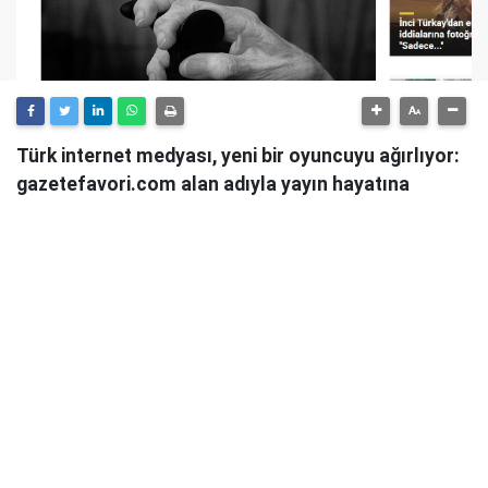
Türk internet medyası, yeni bir oyuncuyu ağırlıyor:
gazetefavori.com alan adıyla yayın hayatına
başlayan Gazete Favori, "Merhaba" diyerek
okuyucularıyla buluştuğunu duyurdu.
Güncel haberleri, derinlemesine analizleri ve farklı
bakış açılarını okuyucularına sunmayı hedefleyen
Gazete Favori, dijital habercilik alanında yeni bir soluk
getirme iddiasıyla yola çıktı.
Haberciliğe Yeni Bir Yaklaşım
Gazete Favori'nin yayın politikası hakkında henüz