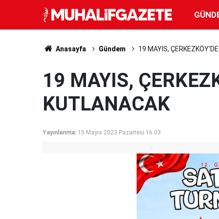
GÜND
Anasayfa
Gündem
19 MAYIS, ÇERKEZKÖY'D
19 MAYIS, ÇERKEZ
KUTLANACAK
Yayınlanma:
15 Mayıs 2023 Pazartesi 16:03