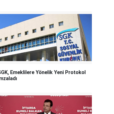
SGK, Emeklilere Yönelik Yeni Protokol
İmzaladı