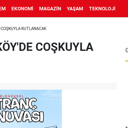
EM
EKONOMI
MAGAZIN
YAŞAM
TEKNOLOJI
E COŞKUYLA KUTLANACAK
KÖY'DE COŞKUYLA