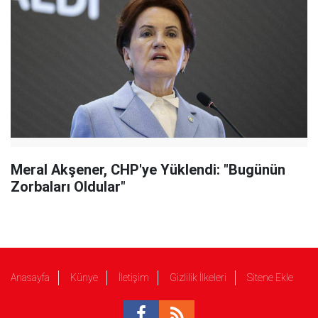
Meral Akşener, CHP'ye Yüklendi: "Bugünün
Zorbaları Oldular"
Anasayfa
Künye
İletişim
Gizlilik İlkeleri
Sitene Ekle